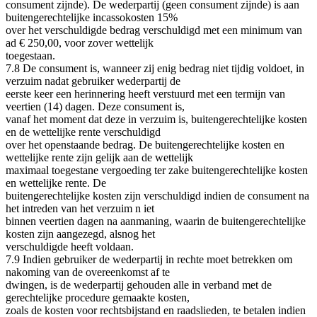
consument zijnde). De wederpartij (geen consument zijnde) is aan
buitengerechtelijke incassokosten 15%
over het verschuldigde bedrag verschuldigd met een minimum van
ad € 250,00, voor zover wettelijk
toegestaan.
7.8 De consument is, wanneer zij enig bedrag niet tijdig voldoet, in
verzuim nadat gebruiker wederpartij de
eerste keer een herinnering heeft verstuurd met een termijn van
veertien (14) dagen. Deze consument is,
vanaf het moment dat deze in verzuim is, buitengerechtelijke kosten
en de wettelijke rente verschuldigd
over het openstaande bedrag. De buitengerechtelijke kosten en
wettelijke rente zijn gelijk aan de wettelijk
maximaal toegestane vergoeding ter zake buitengerechtelijke kosten
en wettelijke rente. De
buitengerechtelijke kosten zijn verschuldigd indien de consument na
het intreden van het verzuim n iet
binnen veertien dagen na aanmaning, waarin de buitengerechtelijke
kosten zijn aangezegd, alsnog het
verschuldigde heeft voldaan.
7.9 Indien gebruiker de wederpartij in rechte moet betrekken om
nakoming van de overeenkomst af te
dwingen, is de wederpartij gehouden alle in verband met de
gerechtelijke procedure gemaakte kosten,
zoals de kosten voor rechtsbijstand en raadslieden, te betalen indien