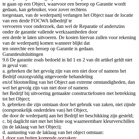
te gaan op een Object, waarvoor een beroep op Garantie wordt
gedaan, kan gebruiker, voor zover rechtens
toegestaan, van de wederpartij verlangen het Object naar de locatie
van een derde FOCWA lidbedrijf te
vervoeren voor onderzoek, dan wel de Reparatie of anderszins
onder de garantie vallende werkzaamheden door
een derde te laten uitvoeren. De kosten hiervan zullen voor rekening
van de wederpartij komen wanneer blijkt dat
ten onrechte een beroep op Garantie is gedaan.
Garantieuitsluitingen
9.6 De garantie zoals bedoeld in lid 1 en 2 van dit artikel geldt niet
in geval van:
a. gebreken die het gevolg zijn van een niet door of namens het
Bedrijf onzorgvuldig uitgevoerde behandeling
en/of blootstelling van het Object aan extreme omstandigheden, dan
wel het gevolg zijn van niet door of namens
het Bedrijf bij uitvoering gemaakte constructiefouten met betrekking
tot het Object;
b. gebreken die zijn ontstaan door het gebruik van zaken, niet zijnde
(oorspronkelijk onderdelen van) het Object,
die door de wederpartij aan het Bedrijf ter beschikking zijn gesteld;
c. bij daglicht niet met het blote oog waarneembare kleurverschillen
(in de laklaag van het Object);
d. aantasting van de laklaag van het object ontstaan:
I. door van buiten komende oorzaken;