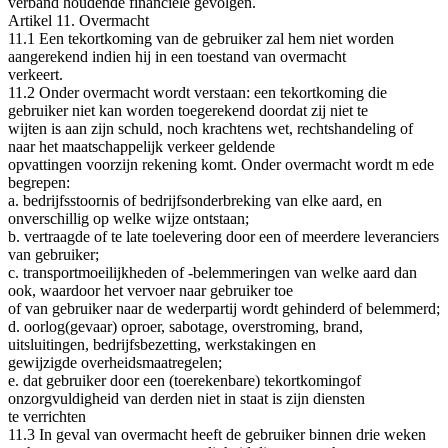
verband houdende financiële gevolgen.
Artikel 11. Overmacht
11.1 Een tekortkoming van de gebruiker zal hem niet worden
aangerekend indien hij in een toestand van overmacht
verkeert.
11.2 Onder overmacht wordt verstaan: een tekortkoming die
gebruiker niet kan worden toegerekend doordat zij niet te
wijten is aan zijn schuld, noch krachtens wet, rechtshandeling of
naar het maatschappelijk verkeer geldende
opvattingen voorzijn rekening komt. Onder overmacht wordt m ede
begrepen:
a. bedrijfsstoornis of bedrijfsonderbreking van elke aard, en
onverschillig op welke wijze ontstaan;
b. vertraagde of te late toelevering door een of meerdere leveranciers
van gebruiker;
c. transportmoeilijkheden of ‐belemmeringen van welke aard dan
ook, waardoor het vervoer naar gebruiker toe
of van gebruiker naar de wederpartij wordt gehinderd of belemmerd;
d. oorlog(gevaar) oproer, sabotage, overstroming, brand,
uitsluitingen, bedrijfsbezetting, werkstakingen en
gewijzigde overheidsmaatregelen;
e. dat gebruiker door een (toerekenbare) tekortkomingof
onzorgvuldigheid van derden niet in staat is zijn diensten
te verrichten
11.3 In geval van overmacht heeft de gebruiker binnen drie weken