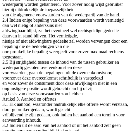
wederpartij worden gehanteerd. Voor zover nodig wijst gebruiker
hierbij uitdrukkelijk de toepasselijkheid
van die algemene voorwaarden van de wederpartij van de hand.
2.4 Indien enige bepaling van deze voorwaarden wordt vernietigd
dan wel nietig of anderszins niet
afdwingbaar blijkt, zal het eventueel wel rechtsgeldige gedeelte
daarvan in stand blijven. Het vernietigde,
nietige of niet afdwingbare gedeelte zal worden vervangen door een
bepaling die de bedoelingen van die
oorspronkelijke bepaling weergeeft voor zover maximaal rechtens
toegestaan.
2.5 Bij strijdigheid tussen de inhoud van de tussen gebruiker en
wederpartij gesloten overeenkomst en deze
voorwaarden, gaan de bepalingen uit de overeenkomstvoor,
voorzover deze overeenkomst schriftelijk is vastgelegd
en voor zover de consument door deze afwijkingen niet in een
ongunstigere positie wordt gebracht dan hij of zij
op basis van deze voorwaarden zou hebben.
Artikel 3. Aanbod en offertes
3.1 Elk aanbod, waaronder nadrukkelijk elke offerte wordt verstaan,
door gebruiker gedaan, wordt geacht
vrijblijvend te zijn gedaan, ook indien het aanbod een termijn voor
aanvaarding inhoudt.
3.2 Indien uit de aard van het aanbod of uit het aanbod zelf geen
termijn voor aanvaarding blijkt, dan is het