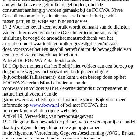
aan welke keuze de gebruiker is gebonden, door de
consument aanhangig worden gemaakt bij de FOCWA‐Nivre
Geschillencommissie, die uitspraak zal doen in het geschil
tussen partijen bij wege van bindend advies.
17.2 Voor het geval geen gebruik wordt gemaakt van de diensten
van een hierboven genoemde (Geschillen)commissie, is bij
uitsluiting bevoegd de arrondissementsrechtbank van het
arrondissement waarin de gebruiker gevestigd is en/of zaak
doet, voorzover het een geschil betreft dat tot de bevoegdheid van
een arrondissementsrechtbank behoort.
Artikel 18. FOCWA Zekerheidsfonds
18.1 Op het moment dat het Bedrijf niet voldoet aan een beroep op
de garantie wegens niet vrijwillige bedrijfsbeëindiging
(bijvoorbeeld faillissement), dan kunt u een beroep doen op het
FOCWA Zekerheidsfonds. Indien u aan de
voorwaarden voldoet zal het Zekerheidsfonds u compenseren in
natura (het uitvoeren van de
garantiewerkzaamheden) of in financiële vorm. Kijk voor meer
informatie op
www.focwa.nl
of bel met FOCWA (het
nummer kunt u vinden op de website).
Artikel 19. Verwerking van persoonsgegevens
19.1 De gebruiker bewaakt de privacy van de wederpartij en handelt
daarbij volgens de bepalingen die zijn opgenomen
in de Algemene Verordening Gegevensbescherming (AVG). Er kan
sprake zijn van verwerking van persoonsgegevens