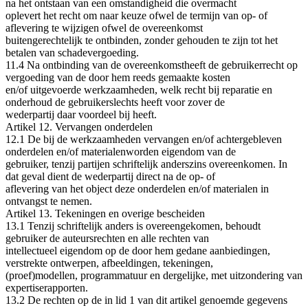
na het ontstaan van een omstandigheid die overmacht
oplevert het recht om naar keuze ofwel de termijn van op‐ of
aflevering te wijzigen ofwel de overeenkomst
buitengerechtelijk te ontbinden, zonder gehouden te zijn tot het
betalen van schadevergoeding.
11.4 Na ontbinding van de overeenkomstheeft de gebruikerrecht op
vergoeding van de door hem reeds gemaakte kosten
en/of uitgevoerde werkzaamheden, welk recht bij reparatie en
onderhoud de gebruikerslechts heeft voor zover de
wederpartij daar voordeel bij heeft.
Artikel 12. Vervangen onderdelen
12.1 De bij de werkzaamheden vervangen en/of achtergebleven
onderdelen en/of materialenworden eigendom van de
gebruiker, tenzij partijen schriftelijk anderszins overeenkomen. In
dat geval dient de wederpartij direct na de op‐ of
aflevering van het object deze onderdelen en/of materialen in
ontvangst te nemen.
Artikel 13. Tekeningen en overige bescheiden
13.1 Tenzij schriftelijk anders is overeengekomen, behoudt
gebruiker de auteursrechten en alle rechten van
intellectueel eigendom op de door hem gedane aanbiedingen,
verstrekte ontwerpen, afbeeldingen, tekeningen,
(proef)modellen, programmatuur en dergelijke, met uitzondering van
expertiserapporten.
13.2 De rechten op de in lid 1 van dit artikel genoemde gegevens