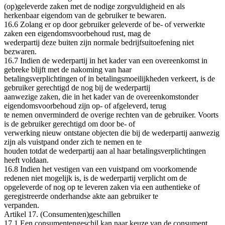
(op)geleverde zaken met de nodige zorgvuldigheid en als
herkenbaar eigendom van de gebruiker te bewaren.
16.6 Zolang er op door gebruiker geleverde of be‐ of verwerkte
zaken een eigendomsvoorbehoud rust, mag de
wederpartij deze buiten zijn normale bedrijfsuitoefening niet
bezwaren.
16.7 Indien de wederpartij in het kader van een overeenkomst in
gebreke blijft met de nakoming van haar
betalingsverplichtingen of in betalingsmoeilijkheden verkeert, is de
gebruiker gerechtigd de nog bij de wederpartij
aanwezige zaken, die in het kader van de overeenkomstonder
eigendomsvoorbehoud zijn op‐ of afgeleverd, terug
te nemen onverminderd de overige rechten van de gebruiker. Voorts
is de gebruiker gerechtigd om door be‐ of
verwerking nieuw ontstane objecten die bij de wederpartij aanwezig
zijn als vuistpand onder zich te nemen en te
houden totdat de wederpartij aan al haar betalingsverplichtingen
heeft voldaan.
16.8 Indien het vestigen van een vuistpand om voorkomende
redenen niet mogelijk is, is de wederpartij verplicht om de
opgeleverde of nog op te leveren zaken via een authentieke of
geregistreerde onderhandse akte aan gebruiker te
verpanden.
Artikel 17. (Consumenten)geschillen
17.1 Een consumentengeschil kan naar keuze van de consument,