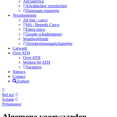
Aircoservice
Afwikkeling verzekering
Duurzaam repareren
Verzekeringen
All risk / casco
WA / Beperkt Casco
Eigen risico
Taxatie schaderapport
Waarborgfonds
Verzekeringsmaatschappijen
Carwash
Over ATH
Over ATH
Werken bij ATH
Vacatures
Nieuws
Contact
Zoeken
Bel nu!
Schade
Prijsopgave
Algemene voorwaarden