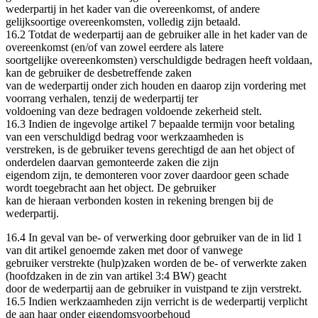
wederpartij in het kader van die overeenkomst, of andere
gelijksoortige overeenkomsten, volledig zijn betaald.
16.2 Totdat de wederpartij aan de gebruiker alle in het kader van de
overeenkomst (en/of van zowel eerdere als latere
soortgelijke overeenkomsten) verschuldigde bedragen heeft voldaan,
kan de gebruiker de desbetreffende zaken
van de wederpartij onder zich houden en daarop zijn vordering met
voorrang verhalen, tenzij de wederpartij ter
voldoening van deze bedragen voldoende zekerheid stelt.
16.3 Indien de ingevolge artikel 7 bepaalde termijn voor betaling
van een verschuldigd bedrag voor werkzaamheden is
verstreken, is de gebruiker tevens gerechtigd de aan het object of
onderdelen daarvan gemonteerde zaken die zijn
eigendom zijn, te demonteren voor zover daardoor geen schade
wordt toegebracht aan het object. De gebruiker
kan de hieraan verbonden kosten in rekening brengen bij de
wederpartij.
16.4 In geval van be‐ of verwerking door gebruiker van de in lid 1
van dit artikel genoemde zaken met door of vanwege
gebruiker verstrekte (hulp)zaken worden de be‐ of verwerkte zaken
(hoofdzaken in de zin van artikel 3:4 BW) geacht
door de wederpartij aan de gebruiker in vuistpand te zijn verstrekt.
16.5 Indien werkzaamheden zijn verricht is de wederpartij verplicht
de aan haar onder eigendomsvoorbehoud