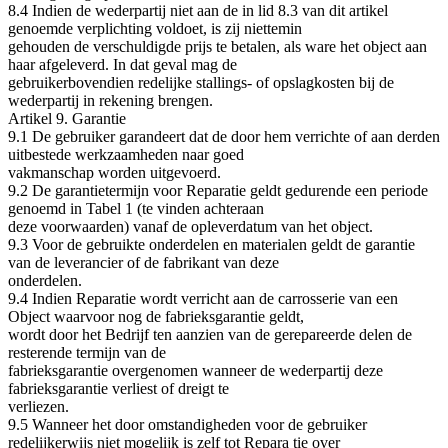
8.4 Indien de wederpartij niet aan de in lid 8.3 van dit artikel
genoemde verplichting voldoet, is zij niettemin
gehouden de verschuldigde prijs te betalen, als ware het object aan
haar afgeleverd. In dat geval mag de
gebruikerbovendien redelijke stallings‐ of opslagkosten bij de
wederpartij in rekening brengen.
Artikel 9. Garantie
9.1 De gebruiker garandeert dat de door hem verrichte of aan derden
uitbestede werkzaamheden naar goed
vakmanschap worden uitgevoerd.
9.2 De garantietermijn voor Reparatie geldt gedurende een periode
genoemd in Tabel 1 (te vinden achteraan
deze voorwaarden) vanaf de opleverdatum van het object.
9.3 Voor de gebruikte onderdelen en materialen geldt de garantie
van de leverancier of de fabrikant van deze
onderdelen.
9.4 Indien Reparatie wordt verricht aan de carrosserie van een
Object waarvoor nog de fabrieksgarantie geldt,
wordt door het Bedrijf ten aanzien van de gerepareerde delen de
resterende termijn van de
fabrieksgarantie overgenomen wanneer de wederpartij deze
fabrieksgarantie verliest of dreigt te
verliezen.
9.5 Wanneer het door omstandigheden voor de gebruiker
redelijkerwijs niet mogelijk is zelf tot Repara tie over