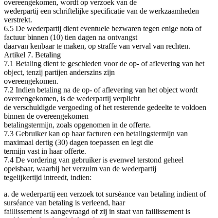
overeengekomen, wordt op verzoek van de
wederpartij een schriftelijke specificatie van de werkzaamheden
verstrekt.
6.5 De wederpartij dient eventuele bezwaren tegen enige nota of
factuur binnen (10) tien dagen na ontvangst
daarvan kenbaar te maken, op straffe van verval van rechten.
Artikel 7. Betaling
7.1 Betaling dient te geschieden voor de op‐ of aflevering van het
object, tenzij partijen anderszins zijn
overeengekomen.
7.2 Indien betaling na de op‐ of aflevering van het object wordt
overeengekomen, is de wederpartij verplicht
de verschuldigde vergoeding of het resterende gedeelte te voldoen
binnen de overeengekomen
betalingstermijn, zoals opgenomen in de offerte.
7.3 Gebruiker kan op haar facturen een betalingstermijn van
maximaal dertig (30) dagen toepassen en legt die
termijn vast in haar offerte.
7.4 De vordering van gebruiker is evenwel terstond geheel
opeisbaar, waarbij het verzuim van de wederpartij
tegelijkertijd intreedt, indien:
a. de wederpartij een verzoek tot surséance van betaling indient of
surséance van betaling is verleend, haar
faillissement is aangevraagd of zij in staat van faillissement is