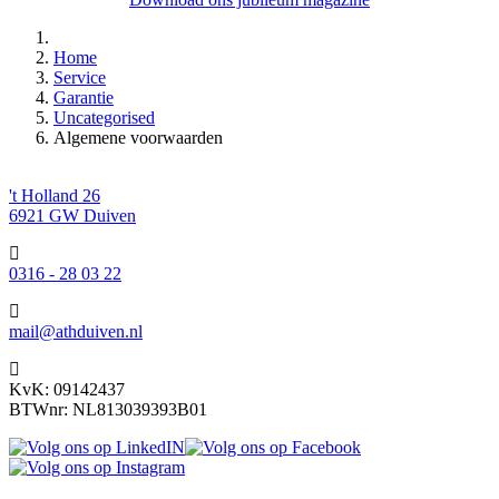
Home
Service
Garantie
Uncategorised
Algemene voorwaarden
't Holland 26
6921 GW
Duiven
0316 - 28 03 22
mail@athduiven.nl
KvK:
09142437
BTWnr:
NL813039393B01