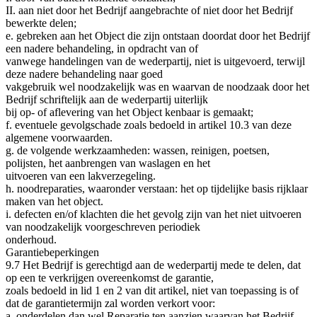
II. aan niet door het Bedrijf aangebrachte of niet door het Bedrijf
bewerkte delen;
e. gebreken aan het Object die zijn ontstaan doordat door het Bedrijf
een nadere behandeling, in opdracht van of
vanwege handelingen van de wederpartij, niet is uitgevoerd, terwijl
deze nadere behandeling naar goed
vakgebruik wel noodzakelijk was en waarvan de noodzaak door het
Bedrijf schriftelijk aan de wederpartij uiterlijk
bij op- of aflevering van het Object kenbaar is gemaakt;
f. eventuele gevolgschade zoals bedoeld in artikel 10.3 van deze
algemene voorwaarden.
g. de volgende werkzaamheden: wassen, reinigen, poetsen,
polijsten, het aanbrengen van waslagen en het
uitvoeren van een lakverzegeling.
h. noodreparaties, waaronder verstaan: het op tijdelijke basis rijklaar
maken van het object.
i. defecten en/of klachten die het gevolg zijn van het niet uitvoeren
van noodzakelijk voorgeschreven periodiek
onderhoud.
Garantiebeperkingen
9.7 Het Bedrijf is gerechtigd aan de wederpartij mede te delen, dat
op een te verkrijgen overeenkomst de garantie,
zoals bedoeld in lid 1 en 2 van dit artikel, niet van toepassing is of
dat de garantietermijn zal worden verkort voor:
a. onderdelen dan wel Reparatie ten aanzien waarvan het Bedrijf