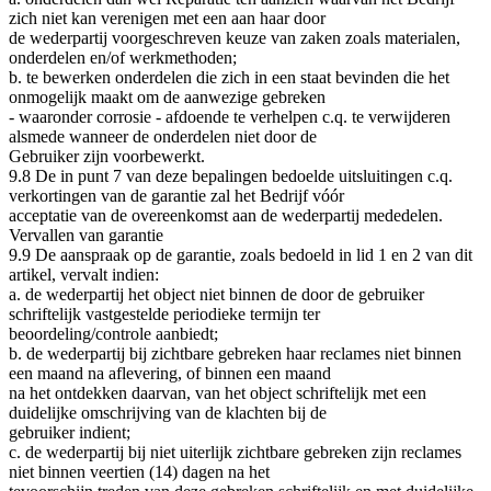
zich niet kan verenigen met een aan haar door
de wederpartij voorgeschreven keuze van zaken zoals materialen,
onderdelen en/of werkmethoden;
b. te bewerken onderdelen die zich in een staat bevinden die het
onmogelijk maakt om de aanwezige gebreken
- waaronder corrosie - afdoende te verhelpen c.q. te verwijderen
alsmede wanneer de onderdelen niet door de
Gebruiker zijn voorbewerkt.
9.8 De in punt 7 van deze bepalingen bedoelde uitsluitingen c.q.
verkortingen van de garantie zal het Bedrijf vóór
acceptatie van de overeenkomst aan de wederpartij mededelen.
Vervallen van garantie
9.9 De aanspraak op de garantie, zoals bedoeld in lid 1 en 2 van dit
artikel, vervalt indien:
a. de wederpartij het object niet binnen de door de gebruiker
schriftelijk vastgestelde periodieke termijn ter
beoordeling/controle aanbiedt;
b. de wederpartij bij zichtbare gebreken haar reclames niet binnen
een maand na aflevering, of binnen een maand
na het ontdekken daarvan, van het object schriftelijk met een
duidelijke omschrijving van de klachten bij de
gebruiker indient;
c. de wederpartij bij niet uiterlijk zichtbare gebreken zijn reclames
niet binnen veertien (14) dagen na het