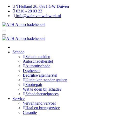
't Holland 26
,
6921 GW
Duiven
0316 - 28 03 22
info@walravenwebwerk.nl
Schade
Schade melden
Autoschadeherstel
Autoruitschade
Dagherstel
Bedrijfswagenherstel
Uitdeuken zonder spuiten
Spotrepair
Wat te doen bij schade?
Schadeherstelproces
Service
Vervangend vervoer
Haal en brengservice
Garantie