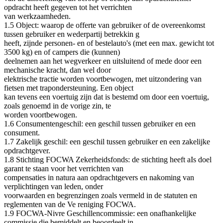
opdracht heeft gegeven tot het verrichten
van werkzaamheden.
1.5 Object: waarop de offerte van gebruiker of de overeenkomst
tussen gebruiker en wederpartij betrekkin g
heeft, zijnde personen- en of bestelauto's (met een max. gewicht tot
3500 kg) en of campers die (kunnen)
deelnemen aan het wegverkeer en uitsluitend of mede door een
mechanische kracht, dan wel door
elektrische tractie worden voortbewogen, met uitzondering van
fietsen met trapondersteuning. Een object
kan tevens een voertuig zijn dat is bestemd om door een voertuig,
zoals genoemd in de vorige zin, te
worden voortbewogen.
1.6 Consumentengeschil: een geschil tussen gebruiker en een
consument.
1.7 Zakelijk geschil: een geschil tussen gebruiker en een zakelijke
opdrachtgever.
1.8 Stichting FOCWA Zekerheidsfonds: de stichting heeft aIs doel
garant te staan voor het verrichten van
compensaties in natura aan opdrachtgevers en nakoming van
verplichtingen van leden, onder
voorwaarden en begrenzingen zoals vermeld in de statuten en
reglementen van de Ve reniging FOCWA.
1.9 FOCWA-Nivre Geschillencommissie: een onafhankelijke
commissie die bemiddelt en beoordeelt in