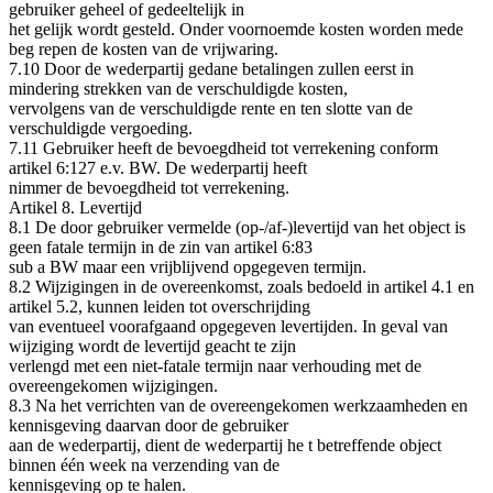
gebruiker geheel of gedeeltelijk in
het gelijk wordt gesteld. Onder voornoemde kosten worden mede
beg repen de kosten van de vrijwaring.
7.10 Door de wederpartij gedane betalingen zullen eerst in
mindering strekken van de verschuldigde kosten,
vervolgens van de verschuldigde rente en ten slotte van de
verschuldigde vergoeding.
7.11 Gebruiker heeft de bevoegdheid tot verrekening conform
artikel 6:127 e.v. BW. De wederpartij heeft
nimmer de bevoegdheid tot verrekening.
Artikel 8. Levertijd
8.1 De door gebruiker vermelde (op‐/af‐)levertijd van het object is
geen fatale termijn in de zin van artikel 6:83
sub a BW maar een vrijblijvend opgegeven termijn.
8.2 Wijzigingen in de overeenkomst, zoals bedoeld in artikel 4.1 en
artikel 5.2, kunnen leiden tot overschrijding
van eventueel voorafgaand opgegeven levertijden. In geval van
wijziging wordt de levertijd geacht te zijn
verlengd met een niet‐fatale termijn naar verhouding met de
overeengekomen wijzigingen.
8.3 Na het verrichten van de overeengekomen werkzaamheden en
kennisgeving daarvan door de gebruiker
aan de wederpartij, dient de wederpartij he t betreffende object
binnen één week na verzending van de
kennisgeving op te halen.