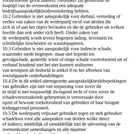
voorkomende geval uitkeert. Gebruiker zal gedurende de
looptijd van de overeenkomst een adequate
bedrijfsaansprakelijkheidsverzekering hebben.
10.2 Gebruiker is niet aansprakelijk voor diefstal, vernieling of
verlies van zaken van de wederpartij en/of van derden die
zich in of aan het object bevinden en die de gebruiker uit welken
hoofde dan ook onder zich heeft. Onder zaken van
de wederpartij wordt tevens begrepen lading, inventaris en
schriftelijke bescheiden en waardepapieren.
10.3 Gebruiker is niet aansprakelijk voor indirecte schade,
waaronder mede begrepen ‐maar niet beperkt tot‐
gevolgschade, gederfde winst of enige schade voortvloeiend uit of
verband houdend met het niet kunnen realiseren
van termijnen als bedoeld in artikel 8 en het afbreken van
voorafgaande onderhandelingen.
10.4 De in dit artikel uiteengezette aansprakelijkheidsbeperkingen
van gebruiker zijn niet van toepassing voor zover dit
in strijd is met toepasselijk dwingend recht of voor zover de
schadeveroorzakende gebeurtenis is veroorzaakt door
opzet of bewuste roekeloosheid van gebruiker of haar hoogste
leidinggevend personeel.
10.5 De wederpartij vrijwaart gebruiker tegen en stelt gebruiker
schadeloos voor alle aanspraken van derden welke direct
of indirect, middellijk of onmiddellijk met de uitvoering van de
overeenkomst samenhangen en alle daarmee