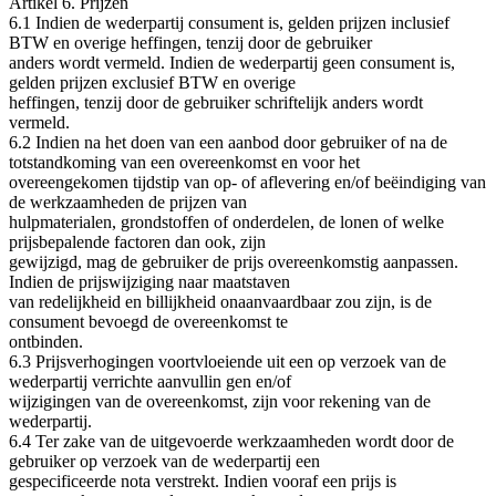
Artikel 6. Prijzen
6.1 Indien de wederpartij consument is, gelden prijzen inclusief
BTW en overige heffingen, tenzij door de gebruiker
anders wordt vermeld. Indien de wederpartij geen consument is,
gelden prijzen exclusief BTW en overige
heffingen, tenzij door de gebruiker schriftelijk anders wordt
vermeld.
6.2 Indien na het doen van een aanbod door gebruiker of na de
totstandkoming van een overeenkomst en voor het
overeengekomen tijdstip van op‐ of aflevering en/of beëindiging van
de werkzaamheden de prijzen van
hulpmaterialen, grondstoffen of onderdelen, de lonen of welke
prijsbepalende factoren dan ook, zijn
gewijzigd, mag de gebruiker de prijs overeenkomstig aanpassen.
Indien de prijswijziging naar maatstaven
van redelijkheid en billijkheid onaanvaardbaar zou zijn, is de
consument bevoegd de overeenkomst te
ontbinden.
6.3 Prijsverhogingen voortvloeiende uit een op verzoek van de
wederpartij verrichte aanvullin gen en/of
wijzigingen van de overeenkomst, zijn voor rekening van de
wederpartij.
6.4 Ter zake van de uitgevoerde werkzaamheden wordt door de
gebruiker op verzoek van de wederpartij een
gespecificeerde nota verstrekt. Indien vooraf een prijs is