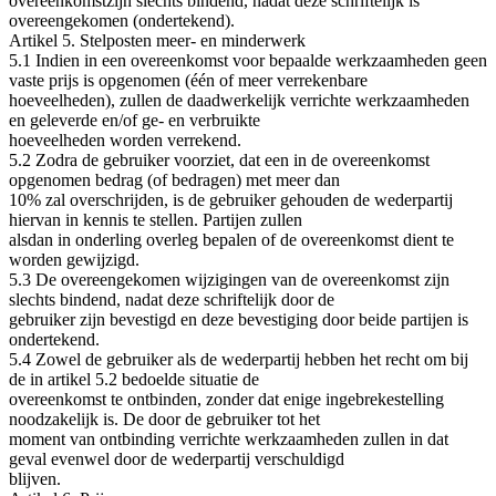
overeenkomstzijn slechts bindend, nadat deze schriftelijk is
overeengekomen (ondertekend).
Artikel 5. Stelposten meer‐ en minderwerk
5.1 Indien in een overeenkomst voor bepaalde werkzaamheden geen
vaste prijs is opgenomen (één of meer verrekenbare
hoeveelheden), zullen de daadwerkelijk verrichte werkzaamheden
en geleverde en/of ge‐ en verbruikte
hoeveelheden worden verrekend.
5.2 Zodra de gebruiker voorziet, dat een in de overeenkomst
opgenomen bedrag (of bedragen) met meer dan
10% zal overschrijden, is de gebruiker gehouden de wederpartij
hiervan in kennis te stellen. Partijen zullen
alsdan in onderling overleg bepalen of de overeenkomst dient te
worden gewijzigd.
5.3 De overeengekomen wijzigingen van de overeenkomst zijn
slechts bindend, nadat deze schriftelijk door de
gebruiker zijn bevestigd en deze bevestiging door beide partijen is
ondertekend.
5.4 Zowel de gebruiker als de wederpartij hebben het recht om bij
de in artikel 5.2 bedoelde situatie de
overeenkomst te ontbinden, zonder dat enige ingebrekestelling
noodzakelijk is. De door de gebruiker tot het
moment van ontbinding verrichte werkzaamheden zullen in dat
geval evenwel door de wederpartij verschuldigd
blijven.