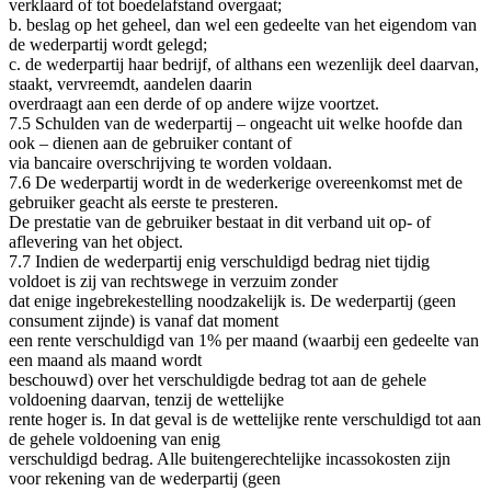
verklaard of tot boedelafstand overgaat;
b. beslag op het geheel, dan wel een gedeelte van het eigendom van
de wederpartij wordt gelegd;
c. de wederpartij haar bedrijf, of althans een wezenlijk deel daarvan,
staakt, vervreemdt, aandelen daarin
overdraagt aan een derde of op andere wijze voortzet.
7.5 Schulden van de wederpartij – ongeacht uit welke hoofde dan
ook – dienen aan de gebruiker contant of
via bancaire overschrijving te worden voldaan.
7.6 De wederpartij wordt in de wederkerige overeenkomst met de
gebruiker geacht als eerste te presteren.
De prestatie van de gebruiker bestaat in dit verband uit op‐ of
aflevering van het object.
7.7 Indien de wederpartij enig verschuldigd bedrag niet tijdig
voldoet is zij van rechtswege in verzuim zonder
dat enige ingebrekestelling noodzakelijk is. De wederpartij (geen
consument zijnde) is vanaf dat moment
een rente verschuldigd van 1% per maand (waarbij een gedeelte van
een maand als maand wordt
beschouwd) over het verschuldigde bedrag tot aan de gehele
voldoening daarvan, tenzij de wettelijke
rente hoger is. In dat geval is de wettelijke rente verschuldigd tot aan
de gehele voldoening van enig
verschuldigd bedrag. Alle buitengerechtelijke incassokosten zijn
voor rekening van de wederpartij (geen